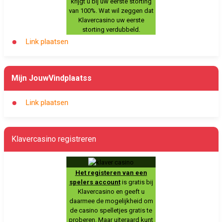
krijgt u bij uw eerste storting
van 100%. Wat wil zeggen dat
Klavercasino uw eerste
storting verdubbeld.
Link plaatsen
Mijn JouwVindplaatss
Link plaatsen
Klavercasino registreren
Het registeren van een
spelers account
is gratis bij
Klavercasino en geeft u
daarmee de mogelijkheid om
de casino spelletjes gratis te
proberen. Maar uiteraard kunt