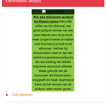
Klavercasino Jackpot
Win een miljoenen jackpot
bij Klavercasino
Natuurlijk
willen we het allemaal, een
grote jackpot winnen van een
paar miljoen euro en je nooit
meer zorgen hoeven te maken
over hoe laat je je bed moet
uitkomen. Het kan bij
Klavercasino want er zijn een
aantal progressieve jackpots
die een bedrag van enkele
miljoenen euros kan uitkeren.
Maak gebruik van de
bonussen die Klavercasino
weggeeft en maak daarmee je
kans op het winnen van de
jackpot velen malen groter.
Link plaatsen