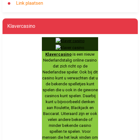
Link plaatsen
Klavercasino
Klavercasino
is een nieuw
Nederlandstalig online casino
dat zich richt op de
Nederlandse speler. Ook bij dit
casino kunt u verwachten dat u
de bekende spelletjes kunt
spelen die u ook in de gewone
casinos kunt spelen. Daarbij
kunt u bijvoorbeeld denken
aan Roulette, Blackjack en
Baccarat. Uiteraard zijn er ook
velen andere bekende of
minder bekende casino
spellen te spelen. Voor
mensen die het leuk vinden om