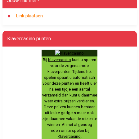
Jouw link hier?
Link plaatsen
Klavercasino punten
Bij
Klavercasino
kunt u sparen
voor de zogenaamde
klaverpunten. Tijdens het
spelen spaart u automatisch
voor deze punten en heeft u er
na een tijdje een aantal
verzameld dan kunt u daarmee
weer extra prijzen verdienen.
Deze prijzen kunnen bestaan
uit leuke gadgets maar ook
zijn daarmee vakantie reizen te
winnen. Al met al genoeg
reden om te spelen bij
Klavercasino
.