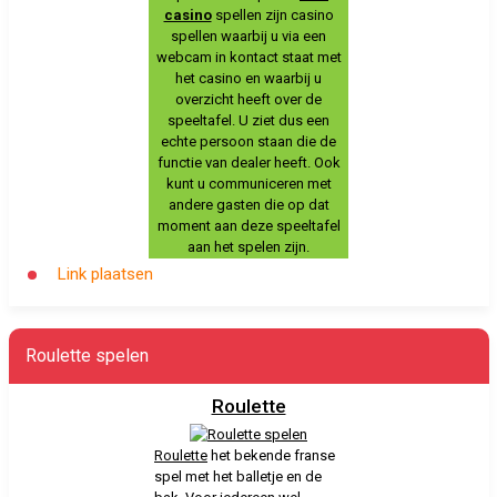
casino
spellen zijn casino
spellen waarbij u via een
webcam in kontact staat met
het casino en waarbij u
overzicht heeft over de
speeltafel. U ziet dus een
echte persoon staan die de
functie van dealer heeft. Ook
kunt u communiceren met
andere gasten die op dat
moment aan deze speeltafel
aan het spelen zijn.
Link plaatsen
Roulette spelen
Roulette
Roulette
het bekende franse
spel met het balletje en de