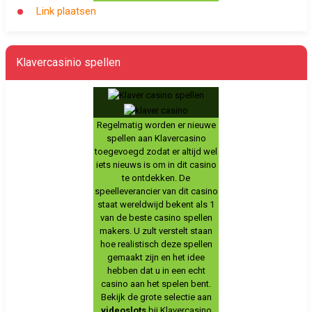
Link plaatsen
Klavercasinio spellen
Regelmatig worden er nieuwe
spellen aan Klavercasino
toegevoegd zodat er altijd wel
iets nieuws is om in dit casino
te ontdekken. De
speelleverancier van dit casino
staat wereldwijd bekent als 1
van de beste casino spellen
makers. U zult verstelt staan
hoe realistisch deze spellen
gemaakt zijn en het idee
hebben dat u in een echt
casino aan het spelen bent.
Bekijk de grote selectie aan
videoslots
bij Klavercasino