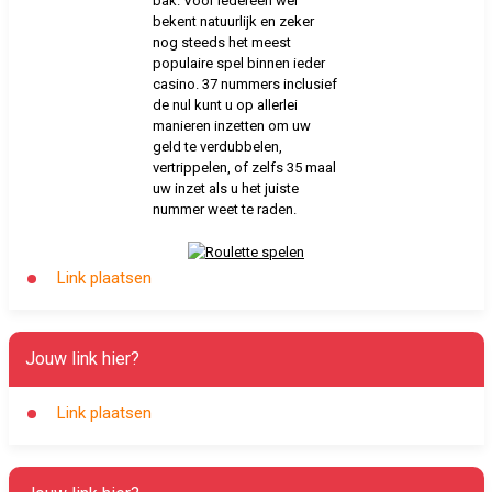
bak. Voor iedereen wel
bekent natuurlijk en zeker
nog steeds het meest
populaire spel binnen ieder
casino. 37 nummers inclusief
de nul kunt u op allerlei
manieren inzetten om uw
geld te verdubbelen,
vertrippelen, of zelfs 35 maal
uw inzet als u het juiste
nummer weet te raden.
Link plaatsen
Jouw link hier?
Link plaatsen